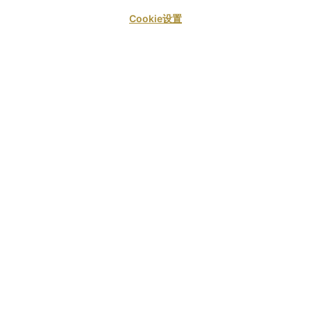
luxe Garden Pavil
Cookie设置
豪华花园亭阁房提供49平方米的奢华居住空间，设
有私人花园，配备两张日光躺椅和一张桌子，是您
静心放松的理想之选。室内设有舒适的日间床和时
尚的浴室，浴室内配有下沉式浴缸。豪华花园亭坐
落于郁郁葱葱的花园中，享有宁静的景致，将私密
性与大自然的美景完美融合。