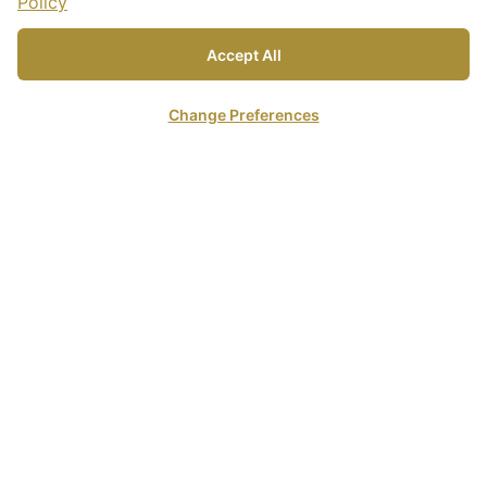
Policy
Accept All
Change Preferences
decken Sie unsere fabelh
Beach Villa
Die Beach Villen liegen direkt am Strand mit freiem
Blick und Zugang zum Meer. Es erwartet Sie ein
privates Freiluftbadezimmer, großer Wohnbereich, ein
Liegebereich und Schreibtisch mit Ausblick auf den
Strand.